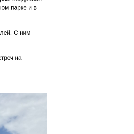
ном парке и в
лей. С ним
стреч на