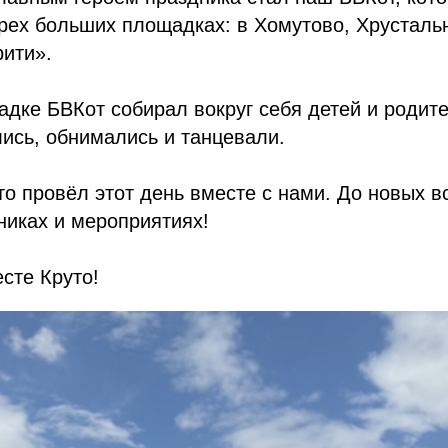
трех больших площадках: в Хомутово, Хрусталь
ити».
дке БВКот собирал вокруг себя детей и родите
ись, обнимались и танцевали.
то провёл этот день вместе с нами. До новых в
никах и мероприятиях!
сте Круто!