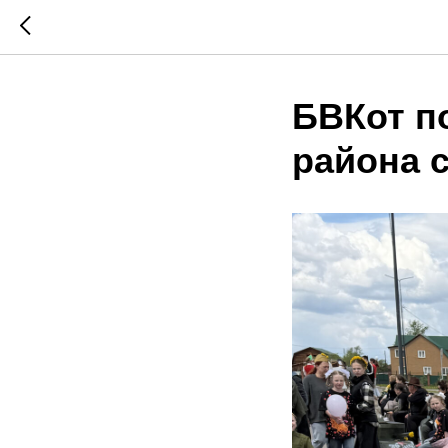
БВКот п
района 